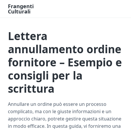
Frangenti
Culturali
L
a
v
o
Lettera
r
o
e
F
annullamento ordine
i
n
a
fornitore – Esempio e
n
z
i
consigli per la
a
O
n
scrittura
l
i
n
e
Annullare un ordine può essere un processo
complicato, ma con le giuste informazioni e un
approccio chiaro, potrete gestire questa situazione
in modo efficace. In questa guida, vi forniremo una