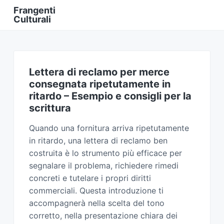
Frangenti
Culturali
L
a
v
o
r
o
e
Lettera di reclamo per merce
F
consegnata ripetutamente in
i
n
ritardo​ – Esempio e consigli per la
a
n
scrittura
z
i
a
Quando una fornitura arriva ripetutamente
O
n
in ritardo, una lettera di reclamo ben
l
costruita è lo strumento più efficace per
i
n
segnalare il problema, richiedere rimedi
e
concreti e tutelare i propri diritti
commerciali. Questa introduzione ti
accompagnerà nella scelta del tono
corretto, nella presentazione chiara dei