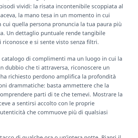
isodi vividi: la risata incontenibile scoppiata al
 taceva, la mano tesa in un momento in cui
in cui quella persona pronuncia la tua paura più
a. Un dettaglio puntuale rende tangibile
i riconosce e si sente visto senza filtri.
catalogo di complimenti ma un luogo in cui la
un dubbio che ti attraversa, riconoscere un
 ha richiesto perdono amplifica la profondità
oni drammatiche: basta ammettere che la
 comprendere parti di te che temevi. Mostrare la
ceve a sentirsi accolto con le proprie
autenticità che commuove più di qualsiasi
tacco di qualche ora o un’intera notte. Riapri il