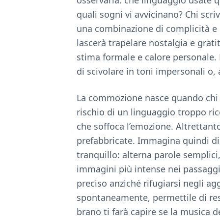
osservarla: che linguaggio usate q
quali sogni vi avvicinano? Chi sc
una combinazione di complicità e de
lascerà trapelare nostalgia e grati
stima formale e calore personale. D
di scivolare in toni impersonali o,
La commozione nasce quando chi leg
rischio di un linguaggio troppo ric
che soffoca l’emozione. Altrettanto
prefabbricate. Immagina quindi di
tranquillo: alterna parole semplici,
immagini più intense nei passaggi 
preciso anziché rifugiarsi negli ag
spontaneamente, permettile di rest
brano ti farà capire se la musica d