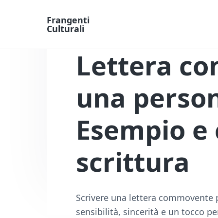
Frangenti
Culturali
L
a
Lettera c
v
o
r
o
una persona
e
F
i
Esempio e c
n
a
n
scrittura
z
i
a
O
n
l
Scrivere una lettera commovente p
i
sensibilità, sincerità e un tocco p
n