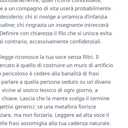
uotidianamente, quali ricordi condividete,
rive a un compagno di vita userà probabilmente
siderio; chi si rivolge a un’amica d’infanzia
tudine; chi ringrazia un insegnante intreccerà
efinire con chiarezza il filo che vi unisce evita
 al contrario, eccessivamente confidenziali.
ge riconosce la tua voce senza filtri. Il
ercato è quello di costruire un muro di artificio
 pericoloso è cedere alla banalità di frasi
 parlare a quella persona seduto su un divano
 vicine al vostro lessico di ogni giorno, a
chiave. Lascia che la mente scelga il termine
gettivi generici; se una metafora fiorisce
are, ma non forzarla. Leggere ad alta voce il
elle frasi assomiglia alla tua cadenza naturale.