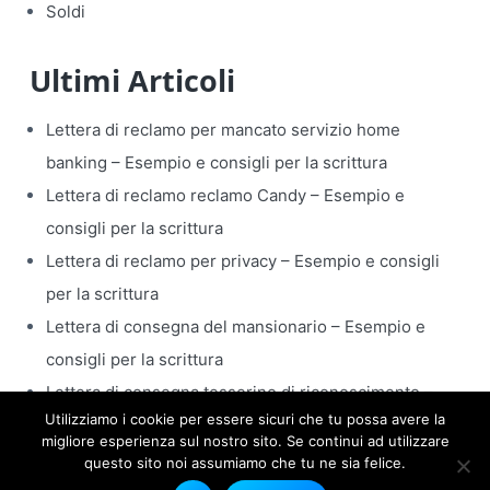
Soldi
Ultimi Articoli
Lettera di reclamo per mancato servizio home
banking​ – Esempio e consigli per la scrittura
Lettera di reclamo reclamo Candy​ – Esempio e
consigli per la scrittura
Lettera di reclamo per privacy​ – Esempio e consigli
per la scrittura
Lettera di consegna del mansionario​ – Esempio e
consigli per la scrittura
Lettera di consegna tesserino di riconoscimento​ –
Utilizziamo i cookie per essere sicuri che tu possa avere la
Esempio e consigli per la scrittura
migliore esperienza sul nostro sito. Se continui ad utilizzare
questo sito noi assumiamo che tu ne sia felice.