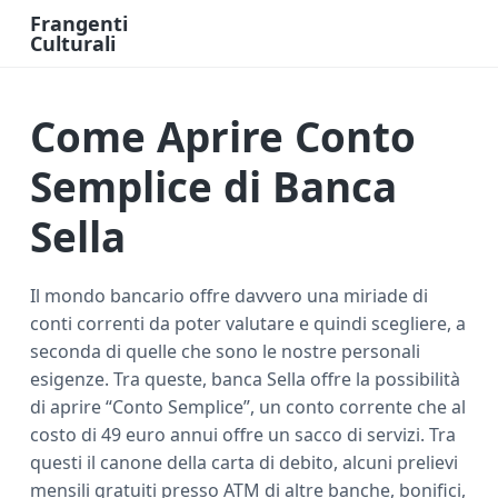
Frangenti
Culturali
L
a
v
o
Come Aprire Conto
r
o
e
F
Semplice di Banca
i
n
a
Sella
n
z
i
a
O
Il mondo bancario offre davvero una miriade di
n
conti correnti da poter valutare e quindi scegliere, a
l
i
seconda di quelle che sono le nostre personali
n
e
esigenze. Tra queste, banca Sella offre la possibilità
di aprire “Conto Semplice”, un conto corrente che al
costo di 49 euro annui offre un sacco di servizi. Tra
questi il canone della carta di debito, alcuni prelievi
mensili gratuiti presso ATM di altre banche, bonifici,