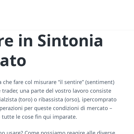
e in Sintonia
cato
 che fare col misurare “il sentire” (sentiment)
trader, una parte del vostro lavoro consiste
lzista (toro) o ribassista (orso), ipercomprato
operazioni per queste condizioni di mercato –
utte le cose fin qui imparate.
o usare? Come possiamo reagire alle diverse