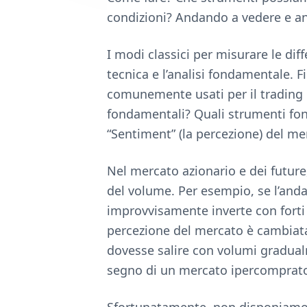
e
condizioni? Andando a vedere e ana
I modi classici per misurare le dif
tecnica e l’analisi fondamentale. Fi
comunemente usati per il trading 
fondamentali? Quali strumenti fon
“Sentiment” (la percezione) del me
Nel mercato azionario e dei futur
del volume. Per esempio, se l’and
improvvisamente inverte con forti 
percezione del mercato è cambiata d
dovesse salire con volumi gradualm
segno di un mercato ipercomprat
Sfortunatamente, non disponiamo 