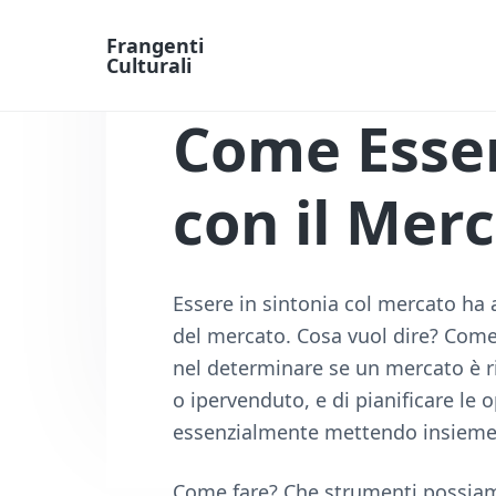
Frangenti
Culturali
L
a
Come Esser
v
o
r
o
con il Mer
e
F
i
n
a
Essere in sintonia col mercato ha a
n
del mercato. Cosa vuol dire? Come 
z
i
nel determinare se un mercato è ria
a
o ipervenduto, e di pianificare le 
O
n
essenzialmente mettendo insieme t
l
i
n
Come fare? Che strumenti possiam