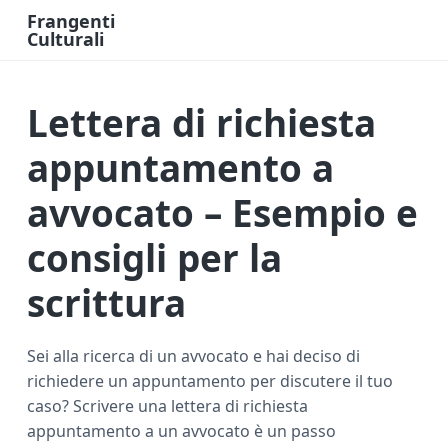
Frangenti
Culturali
L
a
v
o
Lettera di richiesta
r
o
e
F
appuntamento a
i
n
a
avvocato – Esempio e
n
z
i
consigli per la
a
O
n
scrittura
l
i
n
e
Sei alla ricerca di un avvocato e hai deciso di
richiedere un appuntamento per discutere il tuo
caso? Scrivere una lettera di richiesta
appuntamento a un avvocato è un passo