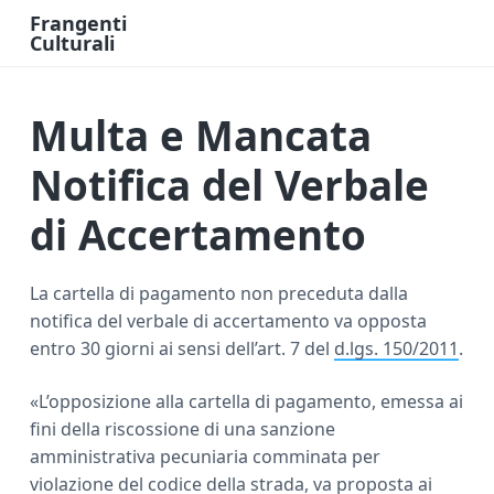
Frangenti
Culturali
L
a
v
o
Multa e Mancata
r
o
e
F
Notifica del Verbale
i
n
a
di Accertamento
n
z
i
a
O
La cartella di pagamento non preceduta dalla
n
notifica del verbale di accertamento va opposta
l
i
entro 30 giorni ai sensi dell’art. 7 del
d.lgs. 150/2011
.
n
e
«L’opposizione alla cartella di pagamento, emessa ai
fini della riscossione di una sanzione
amministrativa pecuniaria comminata per
violazione del codice della strada, va proposta ai