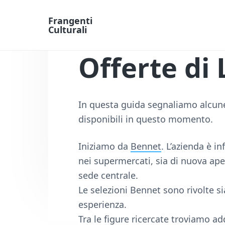
Frangenti
Culturali
L
a
Offerte di 
v
o
r
o
e
In questa guida segnaliamo alcune 
F
i
disponibili in questo momento.
n
a
n
Iniziamo da
Bennet
. L’azienda è in
z
nei supermercati, sia di nuova aper
i
a
sede centrale.
O
Le selezioni Bennet sono rivolte s
n
l
esperienza.
i
Tra le figure ricercate troviamo add
n