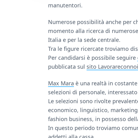
e
manutentori.
Numerose possibilità anche per ch
momento alla ricerca di numerose f
Italia e per la sede centrale.
Tra le figure ricercate troviamo d
Per candidarsi è possibile seguire
pubblicata sul
sito Lavorareconno
Max Mara
è una realtà in costante 
selezioni di personale, interessat
Le selezioni sono rivolte prevalen
economico, linguistico, marketin
fashion business, in possesso dell
In questo periodo troviamo comun
addetti alla cassa.