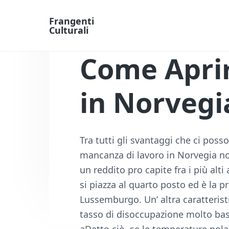
Frangenti
Culturali
L
a
Come Aprir
v
o
r
o
in Norvegi
e
F
i
n
a
Tra tutti gli svantaggi che ci poss
n
mancanza di lavoro in Norvegia no
z
i
un reddito pro capite fra i più alt
a
si piazza al quarto posto ed è la p
O
n
Lussemburgo. Un’ altra caratterist
l
tasso di disoccupazione molto basso
i
n