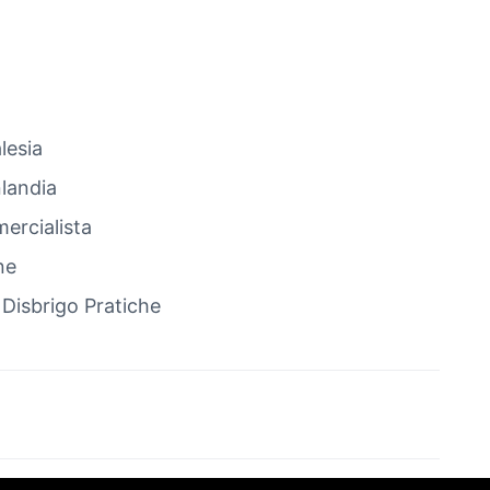
lesia
landia
ercialista
ne
 Disbrigo Pratiche