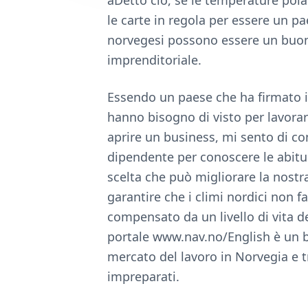
aDetto ciò, se le temperature pol
e
le carte in regola per essere un pa
norvegesi possono essere un buon 
imprenditoriale.
Essendo un paese che ha firmato il 
hanno bisogno di visto per lavorare
aprire un business, mi sento di co
dipendente per conoscere le abitud
scelta che può migliorare la nostra
garantire che i climi nordici non
compensato da un livello di vita de
portale www.nav.no/English è un b
mercato del lavoro in Norvegia e tr
impreparati.