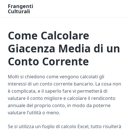
Frangenti
Culturali
L
a
v
o
Come Calcolare
r
o
e
F
Giacenza Media di un
i
n
a
Conto Corrente
n
z
i
a
O
Molti si chiedono come vengono calcolati gli
n
interessi di un conto corrente bancario. La cosa non
l
i
è complicata, e il saperlo fare vi permetterà di
n
e
valutare il conto migliore e calcolare il rendiconto
annuale del proprio conto, in modo da poterne
valutare l’utilità o meno.
Se si utilizza un foglio di calcolo Excel, tutto risulterà