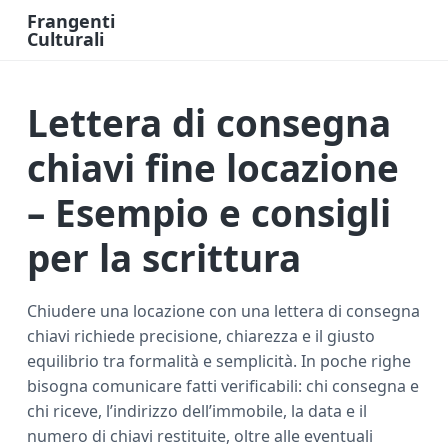
Frangenti
Culturali
L
a
v
o
Lettera di consegna
r
o
e
F
chiavi fine locazione​
i
n
a
– Esempio e consigli
n
z
i
per la scrittura
a
O
n
l
i
Chiudere una locazione con una lettera di consegna
n
e
chiavi richiede precisione, chiarezza e il giusto
equilibrio tra formalità e semplicità. In poche righe
bisogna comunicare fatti verificabili: chi consegna e
chi riceve, l’indirizzo dell’immobile, la data e il
numero di chiavi restituite, oltre alle eventuali