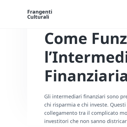
Frangenti
Culturali
L
a
Come Funz
v
o
r
o
l’Intermed
e
F
i
Finanziari
n
a
n
z
i
Gli intermediari finanziari sono pre
a
O
chi risparmia e chi investe. Quest
n
collegamento tra il complicato mo
l
i
investitori che non sanno districar
n