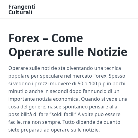
Frangenti
Culturali
L
a
v
o
Forex – Come
r
o
e
F
Operare sulle Notizie
i
n
a
n
Operare sulle notizie sta diventando una tecnica
z
i
popolare per speculare nel mercato Forex. Spesso
a
O
si vedono i prezzi muovere di 50 o 100 pip in pochi
n
l
minuti o anche in secondi dopo l’annuncio di un
i
importante notizia economica. Quando si vede una
n
e
cosa del genere, nasce spontaneo pensare alla
possibilità di fare “soldi facili” A volte può essere
facile, ma non sempre. Tutto dipende da quanto
siete preparati ad operare sulle notizie.