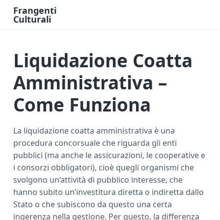
Frangenti
Culturali
L
a
v
o
Liquidazione Coatta
r
o
e
F
Amministrativa –
i
n
a
Come Funziona
n
z
i
a
O
La liquidazione coatta amministrativa è una
n
procedura concorsuale che riguarda gli enti
l
i
pubblici (ma anche le assicurazioni, le cooperative e
n
e
i consorzi obbligatori), cioè quegli organismi che
svolgono un’attività di pubblico interesse, che
hanno subito un’investitura diretta o indiretta dallo
Stato o che subiscono da questo una certa
ingerenza nella gestione. Per questo, la differenza